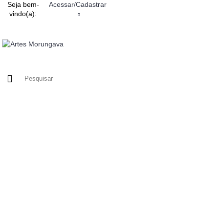
Seja bem-
Acessar/Cadastrar
vindo(a):
HOME
QUEM SOMOS
PRODUTOS
PROMOÇÕES
SOB MEDIDA
CONTATO
FACEB