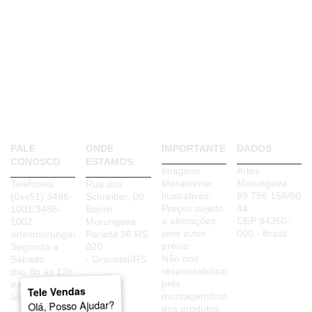
FALE
ONDE
IMPORTANTE
DADOS
CONOSCO
ESTAMOS
Imagens
Artes
Meramente
Morungava
Telefones:
Rua dos
Ilustrativas.
89.756.159/0001
(0xx51) 3486-
Schreiber, 09
Preços sujeito
44
1001/3486-
Bairro
a alterações
CEP 94360-
1002
Morungava
sem aviso
000 - Brasil
artesmorungava@uol.com.br
Parada 96 RS
prévio.
Segunda a
020
Não nos
Sábado
- Gravataí/RS
responsabilizamos
das 8h às 12h
pela
e das 13h30
Tele Vendas
montagem/instalação
às 18h20
Olá, Posso Ajudar?
dos produtos.